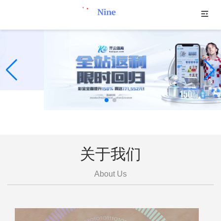
关于我们
About Us