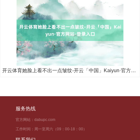
开云体育她脸上看不出一点皱纹-开云「中国」Kaiyun·官方网站-登录入口
服务热线
官方网站：dabupc.com
工作时间：周一至周六（09：00-18：00）
联系我们