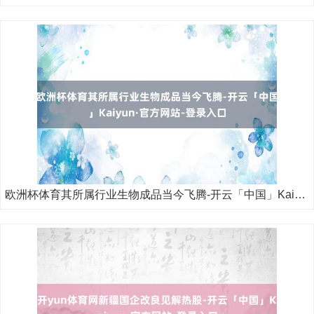
欧洲杯体育其所属行业生物成品当今飞腾-开云「中国」Kaiyun·官方网站-登录入口